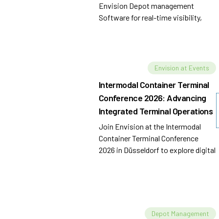
Envision Depot management
Software for real-time visibility,
automated workflows, predictive
analytics, and improved efficiency.
Envision at Events
Intermodal Container Terminal
Conference 2026: Advancing
Integrated Terminal Operations
Join Envision at the Intermodal
Container Terminal Conference
2026 in Düsseldorf to explore digital
intelligence, and integrated
intermodal operations.
Depot Management