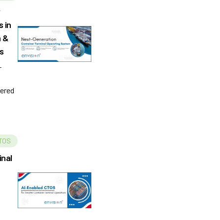
r
 in
n &
ns
-
ered
e, and
 TOS
inal