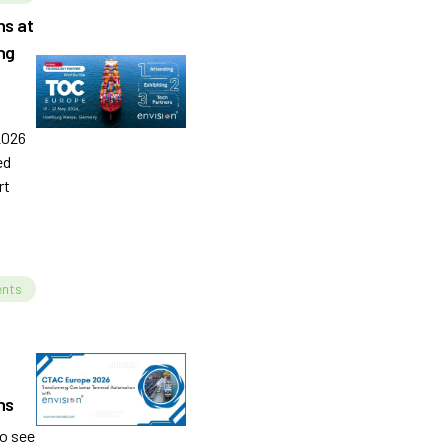
ns at
ng
2026
ed
rt
ncy
ents
ns
o see