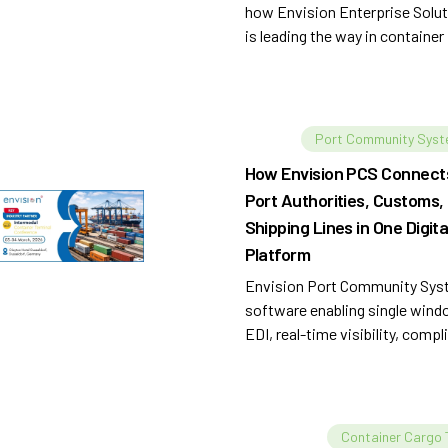
how Envision Enterprise Solu
is leading the way in container
terminal automation. Innovate
operations now!
Port Community Sys
How Envision PCS Connect
Port Authorities, Customs,
Shipping Lines in One Digita
Platform
Envision Port Community Sys
software enabling single wind
EDI, real-time visibility, compl
and efficient port operations
management
Container Cargo