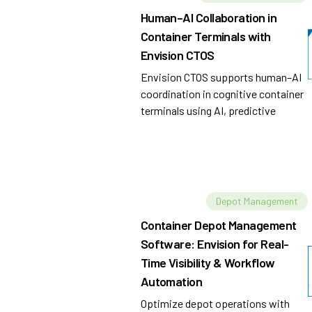
Human–AI Collaboration in
Container Terminals with
Envision CTOS
Envision CTOS supports human–AI
coordination in cognitive container
terminals using AI, predictive
analytics, real-time data
integration, and orchestration.
Depot Management
Container Depot Management
Software: Envision for Real-
Time Visibility & Workflow
Automation
Optimize depot operations with