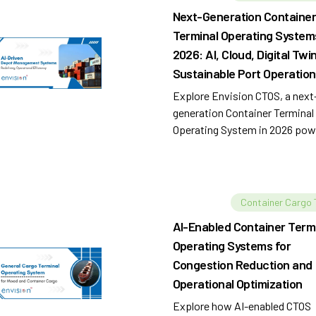
Next-Generation Containe
Terminal Operating Systems
2026: AI, Cloud, Digital Twi
Sustainable Port Operatio
Explore Envision CTOS, a next
generation Container Terminal
Operating System in 2026 pow
by AI, cloud-native architectur
digital twin technology.
Container Cargo
AI-Enabled Container Term
Operating Systems for
Congestion Reduction and
Operational Optimization
Explore how AI-enabled CTOS