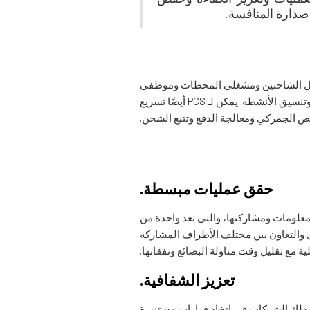
الميناء، مثل الشاحنين ومشغلي المحطات وموظفي
الجمارك وخطوط الشحن. من وصول السفينة حتى مغادرة البضائع، يوفر النظام منصة مركزية لتبادل المعلومات وتنسيق الأنشطة. يمكن لـ PCS أيضًا تسريع
ليص الجمركي ومعالجة الدفع وتتبع الشحن.
حقق عمليات مبسطة.
المعلومات ومشاركتها، والتي تعد واحدة من
ل والتعاون بين مختلف الأطراف المشاركة
 مع تقليل وقت مناولة البضائع ونفقاتها.
تعزيز الشفافية.
لفعلي لتدفق الشحن وحالة العمليات باستخدام PCS. يمكن أن يساعد ذلك الشركات في اتخاذ قرارات مستنيرة