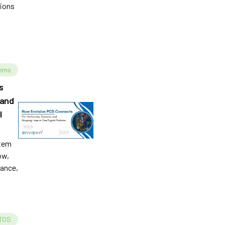
tions
 your
tems
s
 and
l
tem
ow,
iance,
 TOS