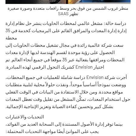
منظر غروب الشمس من فوق بحر وسط رافعات متعددة وصورة صغيرة
تظهر SAAS
دراسة حالة: مشغل عالمي لمحطات الحاويات ينشر حل نظام إدارة
إدارة إدارة المعدات والمرافق القائم على البرمجيات كخدمة في 35
محطة
سعت شركة عالمية رائدة في مجال تشغيل محطات الحاويات إلى
الحصول على رؤية موحدة لقسم الهندسة لديها لإدارة معدات
المحطات ومرافقها بفعالية عبر 35 موقعاً في جميع أنحاء العالم. تم
اختيار Envision كشريك التحول الرقمي لهذه المبادرة.
أجرت شركة Envision دراسة شاملة للعمليات في جميع المحطات،
ووضعت نموذجاً أساسياً موحداً، ونفذت حلولاً محلية لتلبية متطلبات
مواقع محددة. ومن خلال الاستفادة من البيانات في الوقت الفعلي
حول استخدام المعدات، تمكَّن المشغل من تقليل وقت تعطل المعدات
بشكل كبير وتحسين كفاءة الصيانة وتعزيز الإنتاجية الإجمالية.
التحديات والاعتبارات
بينما توفر إدارة الأصول المستندة إلى السحابة العديد من الفوائد،
يجب على الموانئ أيضًا مواجهة التحديات المحتملة: