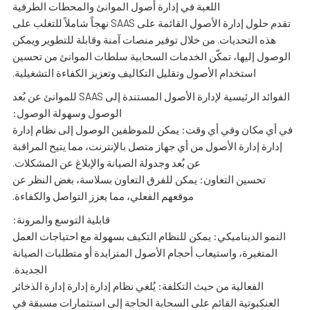
اللعبة في إدارة أصول الموانئ والمحطات الطرفية
تقدم حلول إدارة الأصول القائمة على SAAS نهجاً شاملاً للتغلب على
هذه التحديات. من خلال توفير منصات آمنة وقابلة للتطوير ويمكن
الوصول إليها، تمكّن الخدمات السحابية سلطات الموانئ من تحسين
استخدام الأصول وتقليل التكاليف وتعزيز الكفاءة التشغيلية.
الفوائد الرئيسية لإدارة الأصول المستندة إلى SAAS للموانئ عن بُعد
الوصول وسهولة الوصول:
في أي مكان وفي أي وقت: يمكن للموظفين الوصول إلى نظام إدارة
إدارة إدارة الأصول من أي جهاز متصل بالإنترنت، مما يتيح المراقبة
عن بُعد وجدولة الصيانة والإبلاغ عن المشكلات.
تحسين التعاون: يمكن للفرق التعاون بسلاسة، بغض النظر عن
موقعهم الفعلي، مما يعزز التواصل والكفاءة.
قابلية التوسع والمرونة:
النمو الديناميكي: يمكن للنظام التكيف بسهولة مع احتياجات العمل
المتغيرة، واستيعاب أحجام الأصول المتزايدة أو متطلبات الصيانة
الجديدة.
الفعالية من حيث التكلفة: يُلغي نظام إدارة إدارة إدارة الذخائر
العنكبوتية القائم على السحابة الحاجة إلى استثمارات مسبقة في