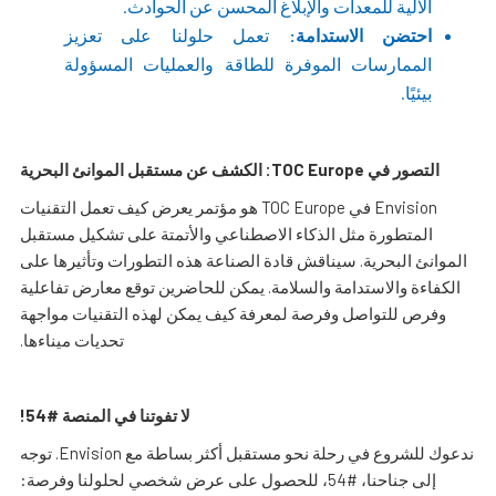
الآلية للمعدات والإبلاغ المحسن عن الحوادث.
احتضن الاستدامة:
تعمل حلولنا على تعزيز
الممارسات الموفرة للطاقة والعمليات المسؤولة
بيئيًا.
التصور في TOC Europe: الكشف عن مستقبل الموانئ البحرية
Envision في TOC Europe هو مؤتمر يعرض كيف تعمل التقنيات
المتطورة مثل الذكاء الاصطناعي والأتمتة على تشكيل مستقبل
الموانئ البحرية. سيناقش قادة الصناعة هذه التطورات وتأثيرها على
الكفاءة والاستدامة والسلامة. يمكن للحاضرين توقع معارض تفاعلية
وفرص للتواصل وفرصة لمعرفة كيف يمكن لهذه التقنيات مواجهة
تحديات ميناءها.
لا تفوتنا في المنصة #54!
ندعوك للشروع في رحلة نحو مستقبل أكثر بساطة مع Envision. توجه
إلى جناحنا، #54، للحصول على عرض شخصي لحلولنا وفرصة: