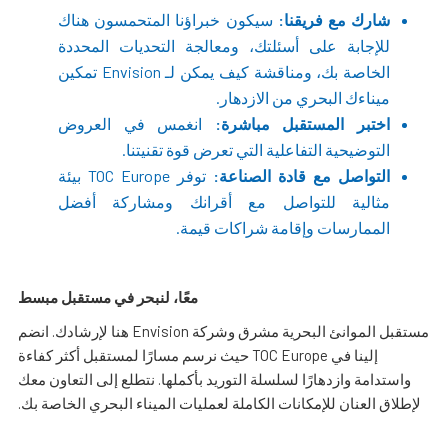
شارك مع فريقنا:
سيكون خبراؤنا المتحمسون هناك
للإجابة على أسئلتك، ومعالجة التحديات المحددة
الخاصة بك، ومناقشة كيف يمكن لـ Envision تمكين
ميناءك البحري من الازدهار.
اختبر المستقبل مباشرة:
انغمس في العروض
التوضيحية التفاعلية التي تعرض قوة تقنيتنا.
التواصل مع قادة الصناعة:
توفر TOC Europe بيئة
مثالية للتواصل مع أقرانك ومشاركة أفضل
الممارسات وإقامة شراكات قيمة.
معًا، لنبحر في مستقبل مبسط
مستقبل الموانئ البحرية مشرق وشركة Envision هنا لإرشادك. انضم
إلينا في TOC Europe حيث نرسم مسارًا لمستقبل أكثر كفاءة
واستدامة وازدهارًا لسلسلة التوريد بأكملها. نتطلع إلى التعاون معك
لإطلاق العنان للإمكانات الكاملة لعمليات الميناء البحري الخاصة بك.