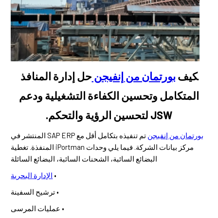
كيف
بورتمان من إنفيجن
حل إدارة المنافذ
المتكامل وتحسين الكفاءة التشغيلية ودعم
JSW لتحسين الرؤية والتحكم.
بورتمان من إنفيجن
تم تنفيذه بتكامل أقل مع SAP ERP المنتشر في
مركز بيانات الشركة. فيما يلي وحدات iPortman المنفذة. تغطية
البضائع السائبة، الشحنات السائبة، البضائع السائلة
•
الإدارة البحرية
• ترشيح السفينة
• عمليات المرسى