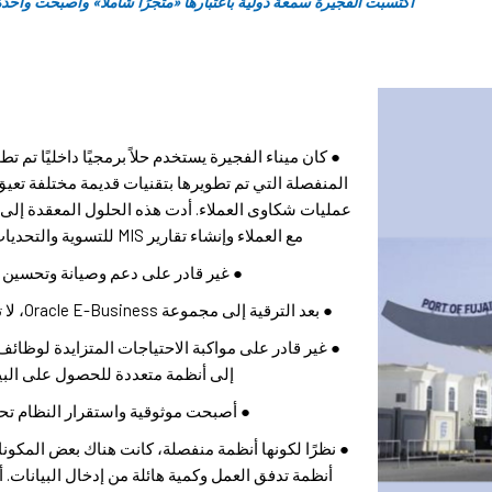
اكتسبت الفجيرة سمعة دولية باعتبارها «متجرًا شاملاً» وأصبحت واحدة
المنفصلة التي تم تطويرها بتقنيات قديمة مختلفة تعيق
عمليات شكاوى العملاء. أدت هذه الحلول المعقدة إل
مع العملاء وإنشاء تقارير MIS للتسوية والتحديات التي تؤثر على أداء الميناء ورضا العملاء.
● غير قادر على دعم وصيانة وتحسين ال
● بعد الترقية إلى مجموعة Oracle E-Business، لا تلبي التطبيقات القديمة متطلبات التكامل
● غير قادر على مواكبة الاحتياجات المتزايدة لوظا
إلى أنظمة متعددة للحصول على البيا
● أصبحت موثوقية واستقرار النظام تحديً
● نظرًا لكونها أنظمة منفصلة، كانت هناك بعض المكون
أنظمة تدفق العمل وكمية هائلة من إدخال البيانات. 