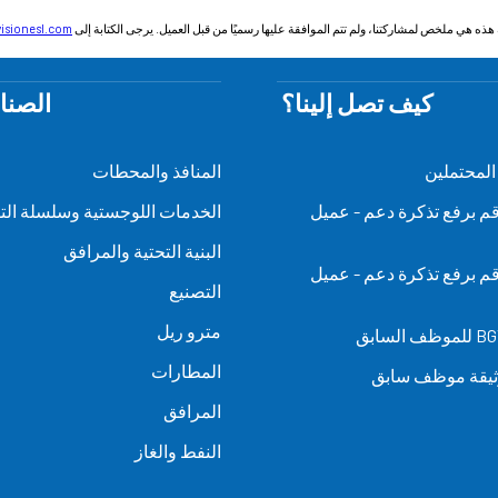
 هذه هي ملخص لمشاركتنا، ولم تتم الموافقة عليها رسميًا من قبل العميل. يرجى الكتابة إلى
isionesl.com
كيف تصل إلينا؟
الصنا
 المحتملين
المنافذ والمحطات
- قم برفع تذكرة دعم - عميل
الخدمات اللوجستية وسلسلة التو
البنية التحتية والمرافق
- قم برفع تذكرة دعم - عميل
التصنيع
مترو ريل
المطارات
يقة موظف سابق
المرافق
النفط والغاز