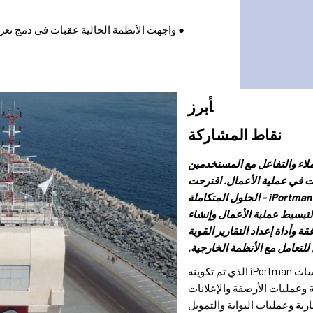
● واجهت الأنظمة الحالية عقبات في دمج تعزيز
أبرز
نقاط المشاركة
هد العملاء والتفاعل مع المستخدمين
ت في عملية الأعمال. اقترحت
شركة Envision استنادًا إلى النتائج iPortman - الحلول المتكاملة
تبسيط عملية الأعمال وإنشاء
وأداة إعداد التقارير القوية
لتعامل مع الأنظمة الخارجية.
● نظام إدارة الموانئ المتكامل للمؤسسات iPortman الذي تم تكوينه
 وعمليات الأرصفة والإعلانات
ارية وعمليات البوابة والتمويل