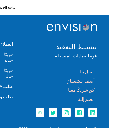
(دراسة الحالة
العملاء
تبسيط التعقيد
قريبًا 
قوة العمليات المبسطة.
جديد
قريبًا 
اتصل بنا
حالي
أضف استفسارًا
طلب BGV للموظف السابق
كن شريكًا معنا
طلب وث
انضم إلينا