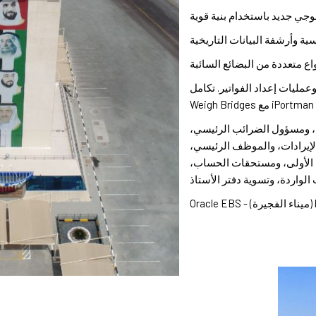
لوجي جديد باستخدام بنية قوية
سية وأرشفة البيانات التاريخية
واع متعددة من البضائع السائبة
عمليات إعداد الفواتير. تكامل
iPortman مع Weigh Bridges
ي، ومسؤول الضرائب الرئيسي،
كز التكلفة/الإيرادات، والموظف الرئيسي،
ة الأولى، ومستحقات الحساب،
لواردة، وتسوية دفتر الأستاذ