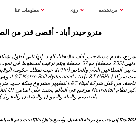
من نخدمه
رؤى
معلومات عنا
مترو حيدر أباد - أقصى قدر من الص
ريع، يخدم مدينة حيدر أباد، تيلانجانا، الهند. إنها ثاني أطول شبكة
مترو عاملة في الهند بعد مترو دلهي (285 محطة) مع 57 محطة ويتم ترتيب الخطوط في نموذ
قاطع. يتم تمويله من خلال شراكة بين القطاعين العام والخاص (PPP)، حيث تمتلك حكومة الولا
حصة أقلية في الأسهم. تأسست شركة Metro Rail Hyderabad Ltd (L&T MRHL
شركة مركبات ذات أغراض خاصة، من قبل شركة البناء L&T لتطوير مشروع سكة حديد مت
حيدر أباد. مترو حيدر أباد هو أكبر نظام MetroRail مرتفع في العالم يعتمد على أ
(التصميم والبناء والتمويل والتشغيل والتحويل).