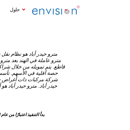
حلول
مترو حيدر أباد هو نظام نقل س
بدأ التنفيذ اعتبارًا من عام 2013 جنبًا إلى جنب مع مرحلة التشغيل، وأصبح جاهزًا حاليًا تحت دعم الصيانة.