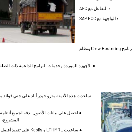
• التفاعل مع AFC
• الواجهة مع SAP ECC
● التفاعل مع التطبيقات الأخرى مثل برنامج Crew Rostering ونظام
● الأجهزة الموردة وخدمات البرامج الداعمة ذات الصلة لمدة لا تقل عن 5 
ساعدت هذه الأتمتة مترو حيدر أباد على جني فوائد 
المشروع، م
● ساعدت LTHMRL و Keolis على تنفيذ أفضل الممارسات لصيانة وتشغيل شبكة المترو.