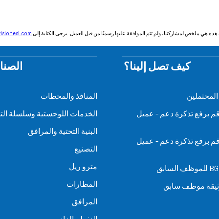
 هذه هي ملخص لمشاركتنا، ولم تتم الموافقة عليها رسميًا من قبل العميل. يرجى الكتابة إلى
isionesl.com
كيف تصل إلينا؟
الصنا
 المحتملين
المنافذ والمحطات
- قم برفع تذكرة دعم - عميل
الخدمات اللوجستية وسلسلة التو
البنية التحتية والمرافق
- قم برفع تذكرة دعم - عميل
التصنيع
مترو ريل
المطارات
يقة موظف سابق
المرافق
النفط والغاز