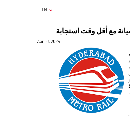
LN
يانة مع أقل وقت استجابة
April 6, 2024
ج
ية
L&T )، وهي
رو
ساس DBFOT