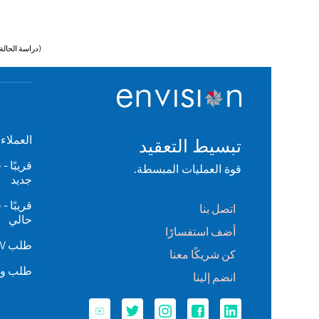
(دراسة الحالة
العملاء
تبسيط التعقيد
قريبًا 
قوة العمليات المبسطة.
جديد
قريبًا 
اتصل بنا
حالي
أضف استفسارًا
طلب BGV للموظف السابق
كن شريكًا معنا
طلب وث
انضم إلينا