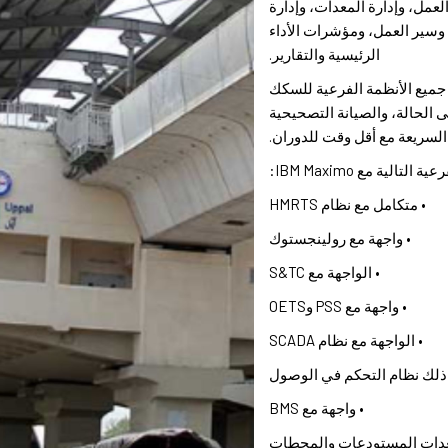
العمل، وإدارة المعدات، وإدارة
 وسير العمل، ومؤشرات الأداء
الرئيسية والتقارير.
En بالتكامل مع جميع الأنظمة الفرعية للسكك
ى الحالة، والصيانة التصحيحية
السريعة مع أقل وقت للدوران.
تالية مع IBM Maximo:
• متكامل مع نظام HMRTS
• واجهة مع رولينجستوك
• الواجهة مع S&TC
• واجهة مع PSS وOETS
• الواجهة مع نظام SCADA
ي ذلك نظام التحكم في الوصول
• واجهة مع BMS
معدات المستودعات والمحطات