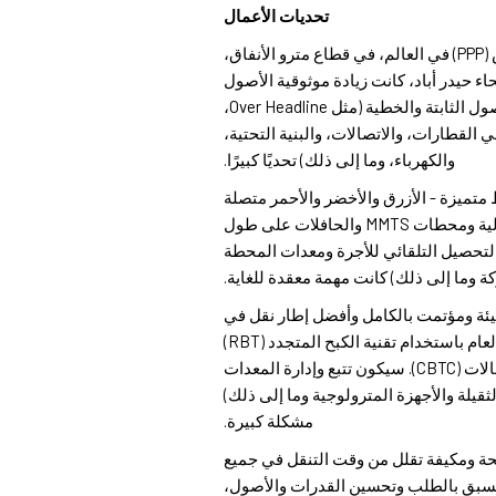
تحديات الأعمال
● باعتبارها أكبر شراكة بين القطاعين العام والخاص (PPP) في العالم، في قطاع مترو الأنفاق،
ة في جميع أنحاء حيدر أباد، كانت زيادة موثوقية الأصول
وتوافرها، وإدارة عربات السكك الحديدية، والأصول الثابتة والخطية (مثل Over Headline،
 القطارات، والاتصالات، والبنية التحتية،
والكهرباء، وما إلى ذلك) تحديًا كبيرًا.
د (HMR) على ثلاثة خطوط متميزة - الأزرق والأخضر والأحمر متصلة
بشكل مريح بمحطات السكك الحديدية الهندية الحالية ومحطات MMTS والحافلات على طول
التحصيل التلقائي للأجرة ومعدات المحطة
كة وما إلى ذلك) كانت مهمة معقدة للغاية.
يئة ومؤتمت بالكامل وأفضل إطار نقل في
فئته سيساهم في الحد من آثار الكربون والتلوث العام باستخدام تقنية الكبح المتجدد (RBT)
ويعمل بتقنية التحكم في القطار القائم على الاتصالات (CBTC). سيكون تتبع وإدارة المعدات
قيلة والأجهزة المترولوجية وما إلى ذلك)
مشكلة كبيرة.
بأكملها كحافلات مريحة ومكيفة تقلل من وقت التنقل في جميع
 المسبق بالطلب وتحسين القدرات والأصول،