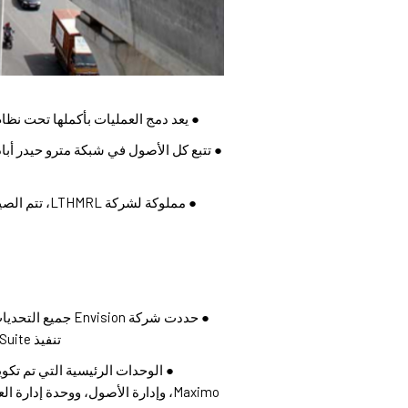
● يعد دمج العمليات بأكملها تحت نظا
● تتبع كل الأصول في شبكة مترو حيدر أبا
● حددت شركة nvision
تنفيذ IBM Tivoli MAXIMO EAM 7.5 Suite.
Maximo، وإدارة الأصول، ووحدة إدا