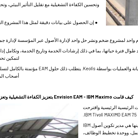
وتحسين الكفاءة التشغيلية مع تقليل التأثير البيئي،
م واحد لمشروع ضخم ونشر حل واحد لإدارة الأصول عبر المؤسسة لإدارة جمي
د طوال فترة حياتها، بما في ذلك إرشادات الخدمة وتاريخ الخدمة، وتكامل إ
لتمكين تحس
● مملوكة لشركة LTHMRL، تتم الصيانة والعمليات ب
أصحاب الم
كيف قامت Envision EAM - IBM Maximo بتعزيز الكفاءة التشغيلية وتعزيز مترو حيدر أباد لتحسين الرؤية والتحكم.
E جميع التحديات الرئيسية الرئيسية واقترحت
● الوحدات الرئيسية التي تم تكوينها هي مدير تكوين أصول IBM
رة العمل، ووحدة تخطيط الوظائف،